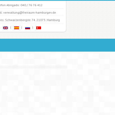
efon Abrigado: 040 / 76 76 412
l: verwaltung@freiraum-hamburgev.de
es: Schwarzenbergstr. 74. 21073. Hamburg
|
|
|
|