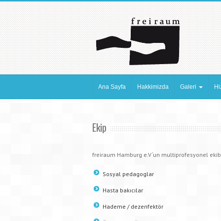
Ana Sayfa
Hakkimizda
Galeri
Hi
Ekip
freiraum Hamburg e.V´un multiprofesyonel ekibi
Sosyal pedagoglar
Hasta bakıcılar
Hademe / dezenfektör