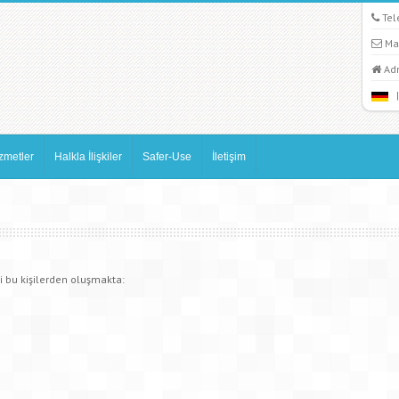
Tel
Mai
Adr
zmetler
Halkla İlişkiler
Safer-Use
İletişim
 bu kişilerden oluşmakta: